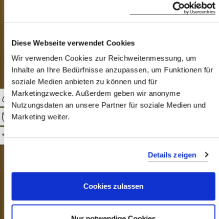
Design Hotels
Diese Webseite verwendet Cookies
Wir verwenden Cookies zur Reichweitenmessung, um
Für diejenigen bei denen das Auge
Inhalte an Ihre Bedürfnisse anzupassen, um Funktionen für
soziale Medien anbieten zu können und für
immer mitisst - unsere weltweiten
Marketingzwecke. Außerdem geben wir anonyme
Design-Hotels
Nutzungsdaten an unsere Partner für soziale Medien und
Marketing weiter.
0
Details zeigen
Cookies zulassen
CHEETAH PLAINS, SÜDAFRIKA
Nur notwendige Cookies