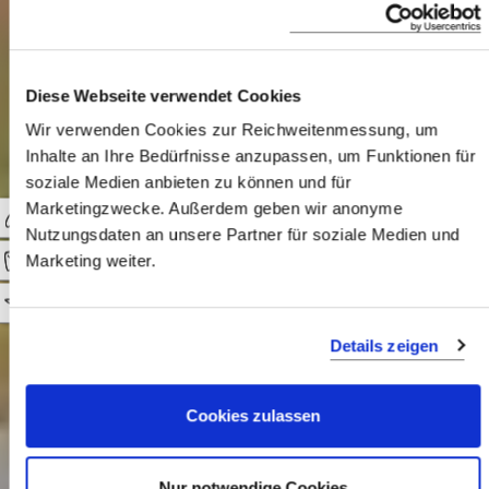
Luxusurlaub in
Afrika
Diese Webseite verwendet Cookies
Wir verwenden Cookies zur Reichweitenmessung, um
Inhalte an Ihre Bedürfnisse anzupassen, um Funktionen für
soziale Medien anbieten zu können und für
"If I have ever seen magic, it has been in
Marketingzwecke. Außerdem geben wir anonyme
Africa!" - John Hemingway
Nutzungsdaten an unsere Partner für soziale Medien und
Marketing weiter.
0
Details zeigen
Cookies zulassen
LUXUSREISE ULTIMATE TANSANIA
Nur notwendige Cookies