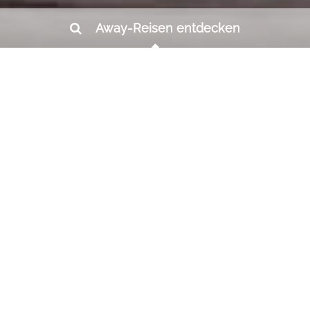
Away-Reisen entdecken
Luxusreisen
Bhutan
Das kleine buddhistische Königreich
überrascht mit seiner Ursprünglichkeit,
seiner authentischen Kultur und
grandiosen Natur. Abgeschirmt durch die
imposanten Berge des Himalayas leben
die Bewohner hier ihr ganz eigenes Leben
auf ihrer ganz eigenen Suche nach dem