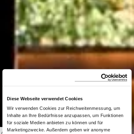
Bhutan
Diese Webseite verwendet Cookies
Wir verwenden Cookies zur Reichweitenmessung, um
Neue Wege gehen und zu sich selbst zu
Inhalte an Ihre Bedürfnisse anzupassen, um Funktionen
für soziale Medien anbieten zu können und für
finden kommt manchmal dem Gang
Marketingzwecke. Außerdem geben wir anonyme
über eine Brücke gleich. Willkommen