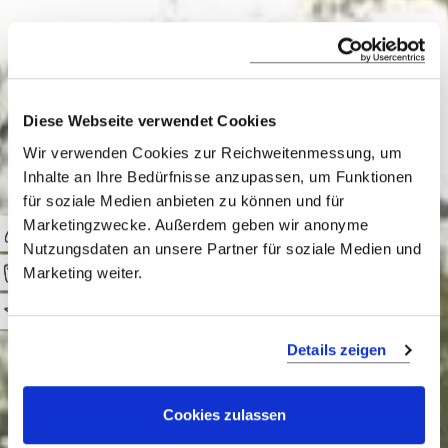
Active & Om
Diese Webseite verwendet Cookies
Wir verwenden Cookies zur Reichweitenmessung, um
Ihre individuelle Schnittmenge aus
Inhalte an Ihre Bedürfnisse anzupassen, um Funktionen
für soziale Medien anbieten zu können und für
„Aktiv“ und „Luxus“. Ausgefallen,
Marketingzwecke. Außerdem geben wir anonyme
überraschend, voller Energie. Exklusive
Nutzungsdaten an unsere Partner für soziale Medien und
Aktivreisen ins away from it all!
Marketing weiter.
0
Details zeigen
Cookies zulassen