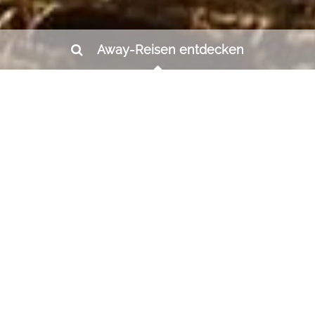
Away-Reisen entdecken
Active & Om
I’m a Believer – Urlaub für Körper und
Geist
„Mens sana in corpore sano“ – „Ein gesunder
Geist in einem gesunden Körper“.
Kennen Sie das? Nach zwei Tagen am Strand
werden Sie unruhig. Es juckt Sie. In den Beinen,
in den Armen. Sie müssen etwas tun. Wieder
andere sehnen sich nach einer neugewonnenen
mentalen Balance, nach innerer Reinigung und