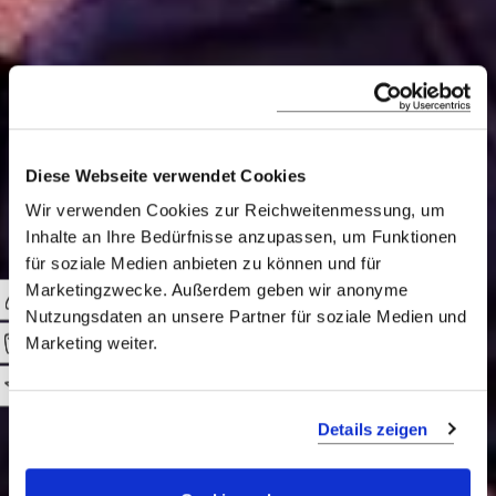
Myanmar
Diese Webseite verwendet Cookies
Wir verwenden Cookies zur Reichweitenmessung, um
Burma, wie das Land am Irrawaddy
Inhalte an Ihre Bedürfnisse anzupassen, um Funktionen
für soziale Medien anbieten zu können und für
noch bis vor wenigen Jahren hieß, ist ein
Marketingzwecke. Außerdem geben wir anonyme
wahres Juwel unter den südost-
Nutzungsdaten an unsere Partner für soziale Medien und
asiatischen Staaten. Erleben Sie Asien
Marketing weiter.
auf kontrastreichen Reisen zwischen
0
Gegenwart und Vergangenheit
Details zeigen