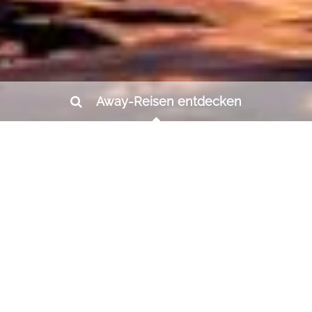
Away-Reisen entdecken
Luxusreisen
Myanmar
Auch wenn das Land gerade nicht zur
Ruhe kommt - Myanmar – das steht für
ursprünglichen asiatischen Zauber. Hier
scheint die Zeit stehengeblieben zu sein.