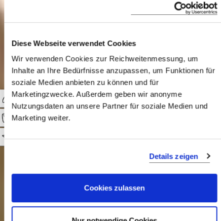
Luxus
Familienhotel
Diese Webseite verwendet Cookies
Wir verwenden Cookies zur Reichweitenmessung, um
Inhalte an Ihre Bedürfnisse anzupassen, um Funktionen für
soziale Medien anbieten zu können und für
Die passende Wahl eines Hotels oder
Marketingzwecke. Außerdem geben wir anonyme
Ferienhauses für einen Familien-Urlaub
Nutzungsdaten an unsere Partner für soziale Medien und
ist alles andere als trivial. Wir haben uns
Marketing weiter.
dem Thema gestellt!
0
Details zeigen
Cookies zulassen
FAMILIEN-VILLA MARROKKO
Nur notwendige Cookies