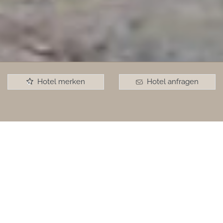
Hotel merken
Hotel anfragen
+
Am Ende der
Welt
Out of the ordinary - entdecken Sie sich